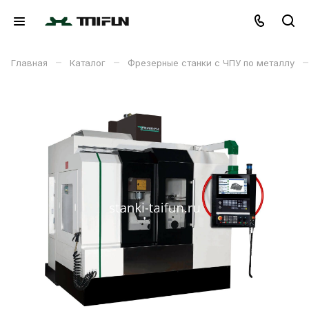
–
–
–
Главная
Каталог
Фрезерные станки с ЧПУ по металлу