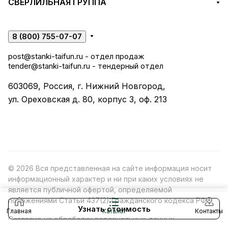
СВЕРЛИЛЬНАЯ ГРУППА
8 (800) 755-07-07
post@stanki-taifun.ru
- отдел продаж
tender@stanki-taifun.ru
- тендерный отдел
603069, Россия, г. Нижний Новгород,
ул. Ореховская д. 80, корпус 3, оф. 213
© 2026 Вся представленная на сайте информация носит
информационный характер и ни при каких условиях не
является публичной офертой, определяемой
положениями Статьи 437(2) Гражданского кодекса РФ.
Узнать стоимость
Главная
Каталог
Контакты
Согласие на обработку персональных данных