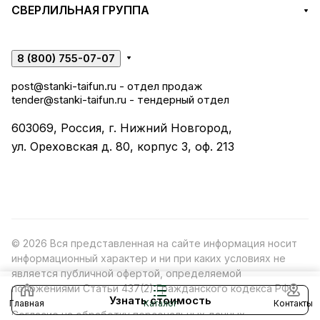
СВЕРЛИЛЬНАЯ ГРУППА
8 (800) 755-07-07
post@stanki-taifun.ru
- отдел продаж
tender@stanki-taifun.ru
- тендерный отдел
603069, Россия, г. Нижний Новгород,
ул. Ореховская д. 80, корпус 3, оф. 213
© 2026 Вся представленная на сайте информация носит
информационный характер и ни при каких условиях не
является публичной офертой, определяемой
положениями Статьи 437(2) Гражданского кодекса РФ.
Узнать стоимость
Главная
Каталог
Контакты
Согласие на обработку персональных данных