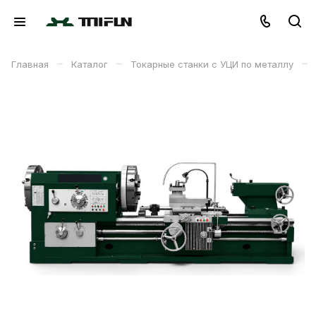
–
–
–
Главная
Каталог
Токарные станки с УЦИ по металлу