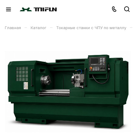
–
–
–
Главная
Каталог
Токарные станки с ЧПУ по металлу