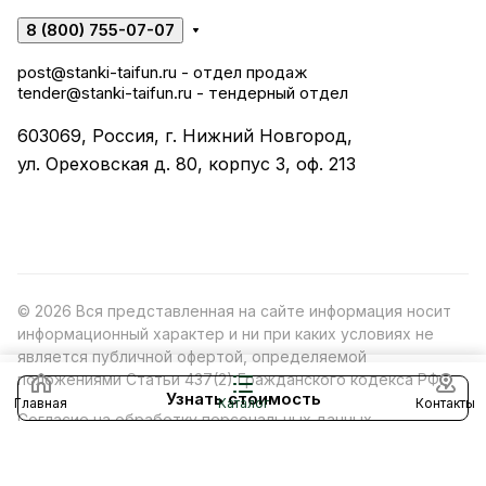
8 (800) 755-07-07
post@stanki-taifun.ru
- отдел продаж
tender@stanki-taifun.ru
- тендерный отдел
603069, Россия, г. Нижний Новгород,
ул. Ореховская д. 80, корпус 3, оф. 213
© 2026 Вся представленная на сайте информация носит
информационный характер и ни при каких условиях не
является публичной офертой, определяемой
положениями Статьи 437(2) Гражданского кодекса РФ.
Узнать стоимость
Главная
Каталог
Контакты
Согласие на обработку персональных данных